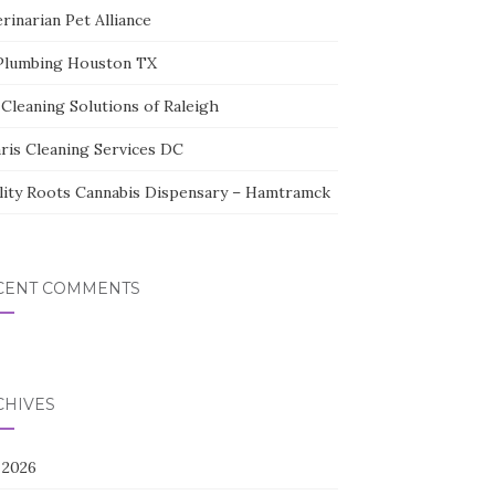
rinarian Pet Alliance
Plumbing Houston TX
Cleaning Solutions of Raleigh
aris Cleaning Services DC
lity Roots Cannabis Dispensary – Hamtramck
CENT COMMENTS
CHIVES
 2026