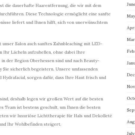
Jun
st die dauerhafte Haarentfernung, die wir mit dem
durchführen. Diese Technologie ermöglicht eine sanfte
May
nisse liefert und Ihnen hilft, sich von unerwünschtem
Apri
Mar
 unser Salon auch sanftes Zahnbleaching mit LED-
Feb
m Ihr Lächeln aufzuhellen, ohne dabei Ihre
 in der Region Oberhessen sind und nach Beauty-
Jan
y Sie sicherlich begeistern. Unsere umfassenden
Dec
Hydrafacial, sorgen dafür, dass Ihre Haut frisch und
Nov
Oct
 sind, deshalb legen wir großen Wert auf die besten
s Team ist bestens geschult, um Ihnen die besten
Sep
eten wir luxuriöse Lichttherapie für Hals und Dekolleté
Aug
und Ihr Wohlbefinden steigert.
July