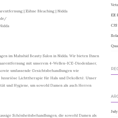
Vete
rentfernung | Zähne Bleaching | Nidda
EZ 
.de/
CJS 
Nidda
Sol
Qua
ngen im Mahshid Beauty Salon in Nidda. Wir bieten Ihnen
Haarentfernung mit unserem 4-Wellen-ICE-Diodenlaser,
RE
 sowie umfassende Gesichtsbehandlungen wie
 luxuriöse Lichttherapie für Hals und Dekolleté. Unser
ität und Hygiene, um sowohl Damen als auch Herren
AR
July
tklassige Schönheitsbehandlungen, die sowohl Damen als