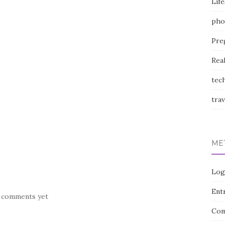
Life
pho
Pre
Rea
tec
trav
ME
Log
Entr
 comments yet
Com