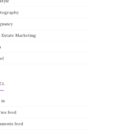
style
tography
gnancy
l Estate Marketing
h
el
TA
 in
ies feed
ments feed