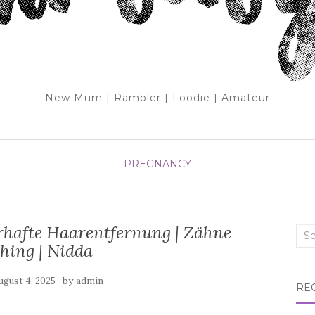
New Mum | Rambler | Foodie | Amateur
PREGNANCY
rhafte Haarentfernung | Zähne
Sea
hing | Nidda
for:
by
ugust 4, 2025
admin
RE